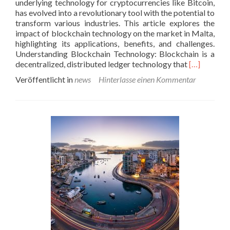
underlying technology for cryptocurrencies like Bitcoin,
has evolved into a revolutionary tool with the potential to
transform various industries. This article explores the
impact of blockchain technology on the market in Malta,
highlighting its applications, benefits, and challenges.
Understanding Blockchain Technology: Blockchain is a
Lesen
decentralized, distributed ledger technology that
[…]
Sie
Veröffentlicht in
news
Hinterlasse einen Kommentar
mehr
über
Unraveling
the
Impact
of
Blockchain
Technology
on
the
Market
in
Malta