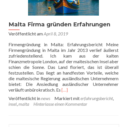
Malta Firma gründen Erfahrungen
Veröffentlicht am
April 8, 2019
Firmengründung in Malta: Erfahrungsbericht Meine
Firmengründung in Malta im Jahr 2013 verlief äußerst
zufriedenstellend. Ich kam aus der kalten
Finanzmetropole London, auf der maltesischen Insel aber
schien die Sonne. Das Land floriert, das ist überall
festzustellen. Das liegt an handfesten Vorteile, welche
die maltesische Regierung ausländischen Unternehmern
bietet: Die Ansiedlung ausländischer Unternehmer
Lesen
verläuft unbürokratisch. Es
[…]
Sie
Veröffentlicht in
news
Markiert mit
erfahrungsbericht
,
mehr
insel
,
malta
Hinterlasse einen Kommentar
über
Malta
Firma
gründen