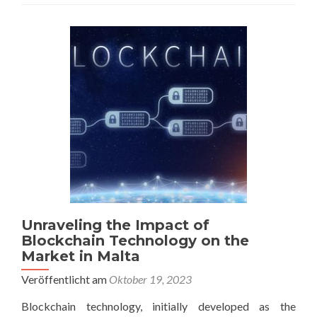
Entdecken
Sie
erstklassige
Kosmetikprodu
im
Großhandel
–
Ihre
zuverlässigen
Lieferanten
und
Anbieter
für
Arganöl,
Kaktusfeigenke
und
Unraveling the Impact of
Schwarzkümmel
Blockchain Technology on the
Market in Malta
Veröffentlicht am
Oktober 19, 2023
Blockchain technology, initially developed as the