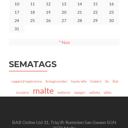
10
11
12
13
14
15
16
17
18
19
20
21
22
23
24
25
26
27
28
29
30
31
" Nov
SEMATAGS
rapport d'expérience
firmagruender
haute ville
histoire
île
État
malte
insulaire
malteser
voyages
valletta
vidéo
BAB Online Ltd 31, Triq IR-Rummien San Gwann SGN
2072 Malte