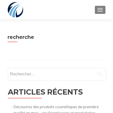
TOGGLE
recherche
Rechercher :
ARTICLES RÉCENTS
Découvrez des produits cosmétiques de première
qualité en gros - vos fournisseurs et prestataires