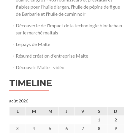
fiables pour l'huile d'argan, l'huile de pépins de figue
de Barbarie et l'huile de cumin noir
Découverte de l'impact de la technologie blockchain
sur le marché maltais
Le pays de Malte
Résumé création d'entreprise Malte
Découvrir Malte - vidéo
TIMELINE
août 2026
L
M
M
J
V
S
D
1
2
3
4
5
6
7
8
9