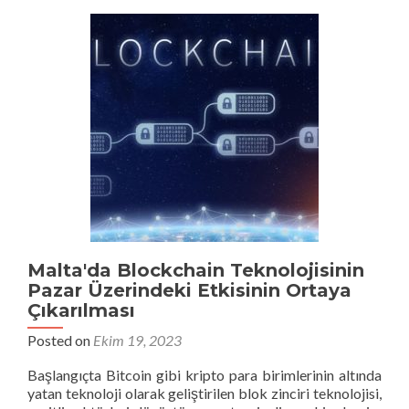
sınıf
kozmetik
ürünleri
toptan
satışını
keşfedin
-
güvenilir
tedarikçileriniz
ve
argan
yağı,
dikenli
armut
tohumu
Malta'da Blockchain Teknolojisinin
yağı
Pazar Üzerindeki Etkisinin Ortaya
ve
Çıkarılması
çörek
Posted on
Ekim 19, 2023
otu
yağı
Başlangıçta Bitcoin gibi kripto para birimlerinin altında
sağlayıcılarınız
yatan teknoloji olarak geliştirilen blok zinciri teknolojisi,