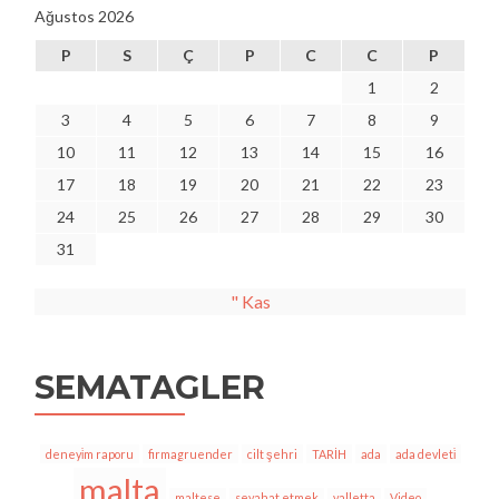
Ağustos 2026
P
S
Ç
P
C
C
P
1
2
3
4
5
6
7
8
9
10
11
12
13
14
15
16
17
18
19
20
21
22
23
24
25
26
27
28
29
30
31
" Kas
SEMATAGLER
deneyi̇m raporu
firmagruender
cilt şehri
TARİH
ada
ada devleti̇
malta
maltese
seyahat etmek
valletta
Video