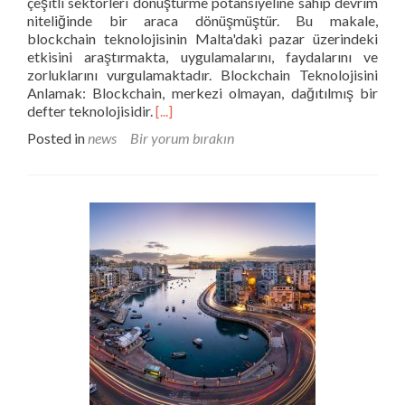
çeşitli sektörleri dönüştürme potansiyeline sahip devrim
niteliğinde bir araca dönüşmüştür. Bu makale,
blockchain teknolojisinin Malta'daki pazar üzerindeki
etkisini araştırmakta, uygulamalarını, faydalarını ve
zorluklarını vurgulamaktadır. Blockchain Teknolojisini
Anlamak: Blockchain, merkezi olmayan, dağıtılmış bir
Hakkında
defter teknolojisidir.
[...]
daha
Posted in
news
Bir yorum bırakın
fazlasını
okuyun
Malta'da
Blockchain
Teknolojisinin
Pazar
Üzerindeki
Etkisinin
Ortaya
Çıkarılması