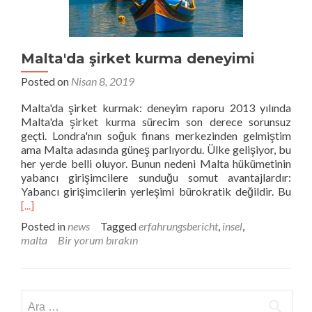
Malta'da şirket kurma deneyimi
Posted on
Nisan 8, 2019
Malta'da şirket kurmak: deneyim raporu 2013 yılında
Malta'da şirket kurma sürecim son derece sorunsuz
geçti. Londra'nın soğuk finans merkezinden gelmiştim
ama Malta adasında güneş parlıyordu. Ülke gelişiyor, bu
her yerde belli oluyor. Bunun nedeni Malta hükümetinin
yabancı girişimcilere sunduğu somut avantajlardır:
Hak
Yabancı girişimcilerin yerleşimi bürokratik değildir. Bu
dah
[...]
fazl
Posted in
news
Tagged
erfahrungsbericht
,
insel
,
oku
malta
Bir yorum bırakın
Malt
şirk
kur
dene
Arama: