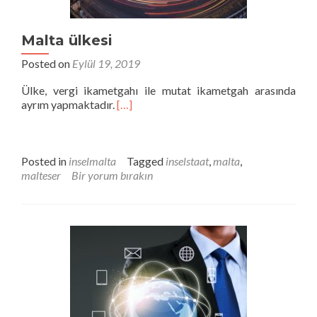
Malta ülkesi
Posted on
Eylül 19, 2019
Ülke, vergi ikametgahı ile mutat ikametgah arasında
ayrım yapmaktadır.
[…]
Posted in
inselmalta
Tagged
inselstaat
,
malta
,
malteser
Bir yorum bırakın