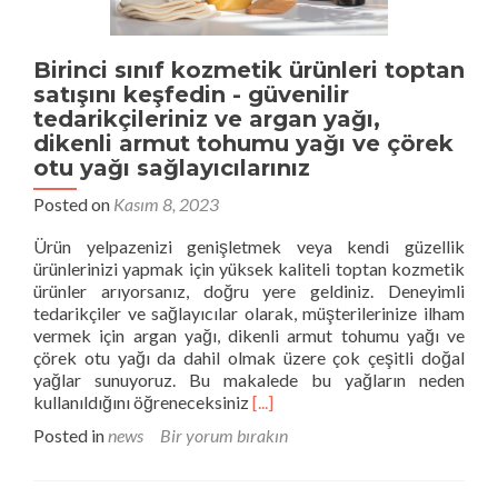
Birinci sınıf kozmetik ürünleri toptan
satışını keşfedin - güvenilir
tedarikçileriniz ve argan yağı,
dikenli armut tohumu yağı ve çörek
otu yağı sağlayıcılarınız
Posted on
Kasım 8, 2023
Ürün yelpazenizi genişletmek veya kendi güzellik
ürünlerinizi yapmak için yüksek kaliteli toptan kozmetik
ürünler arıyorsanız, doğru yere geldiniz. Deneyimli
tedarikçiler ve sağlayıcılar olarak, müşterilerinize ilham
vermek için argan yağı, dikenli armut tohumu yağı ve
çörek otu yağı da dahil olmak üzere çok çeşitli doğal
yağlar sunuyoruz. Bu makalede bu yağların neden
Hakkında
kullanıldığını öğreneceksiniz
[...]
daha
Posted in
news
Bir yorum bırakın
fazlasını
okuyun
Birinci