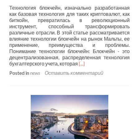
семян
Технология блокчейн, изначально разработанная
черного
как базовая технология для таких криптовалют, как
тмина
биткойн, превратилась в революционный
инструмент, способный трансформировать
различные отрасли. В этой статье рассматривается
влияние технологии блокчейн на рынок Мальты, ее
применение, преимущества и проблемы.
Понимание технологии блокчейн: Блокчейн - это
децентрализованная, распределенная технология
Подробнее
бухгалтерского учета, которая
[...]
о
Posted in
news
Оставить комментарий
Изучение
влияния
технологии
блокчейн
на
рынок
Мальты