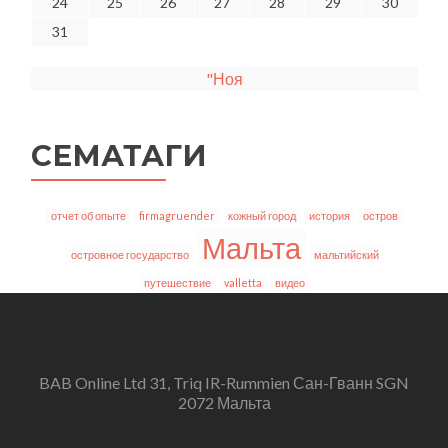
24
25
26
27
28
29
30
31
"Ноя
СЕМАТАГИ
отчет об опыте
firmagruender
кожный город
история
остров
Мальта
островное государство
мальтийский
путешествие
valletta
видео
BAB Online Ltd 31, Triq IR-Rummien Сан-Гванн SGN
2072 Мальта