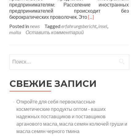
предпринимателям: Расселение иностранных
предпринимателей происходит без
Подробнее
бюрократических проволочек. Это
[...]
о
Posted in
news
Tagged
erfahrungsbericht
,
insel
,
Опыт
malta
Оставить комментарий
создания
компаний
на
Мальте
Найти:
СВЕЖИЕ ЗАПИСИ
Откройте для себя первоклассные
косметические продукты оптом - ваших
надежных поставщиков и поставщиков
арганового масла, масла семян колючей груши и
масла семян черного тмина