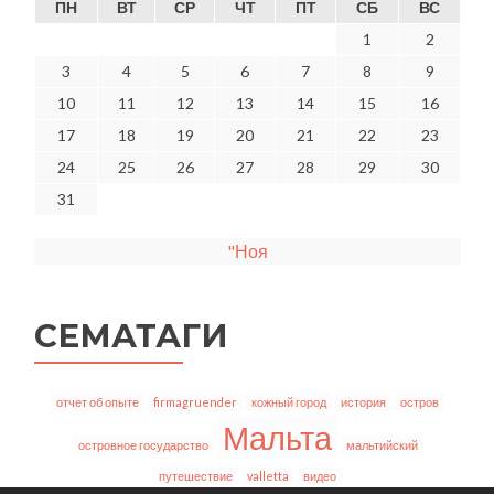
ПН
ВТ
СР
ЧТ
ПТ
СБ
ВС
1
2
3
4
5
6
7
8
9
10
11
12
13
14
15
16
17
18
19
20
21
22
23
24
25
26
27
28
29
30
31
"Ноя
СЕМАТАГИ
отчет об опыте
firmagruender
кожный город
история
остров
Мальта
островное государство
мальтийский
путешествие
valletta
видео