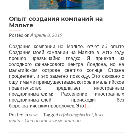
Опыт создания компаний на
Мальте
Posted on
Апрель 8, 2019
Создание компании на Мальте: отчет об опыте
Создание моей компании на Мальте в 2013 году
прошло чрезвычайно гладко. Я приехал из
холодного финансового центра Лондона, но на
мальтийском острове светило солнце. Страна
процветает, и это заметно повсюду. Это связано с
ощутимыми преимуществами, которые мальтийское
правительство предлагает иностранным
предпринимателям: Расселение иностранных
предпринимателей происходит без
Подробнее
бюрократических проволочек. Это
[...]
о
Posted in
news
Tagged
erfahrungsbericht
,
insel
,
Опыт
malta
Оставить комментарий
создания
компаний