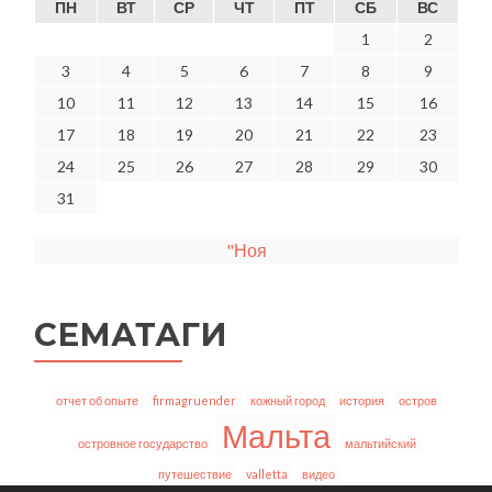
ПН
ВТ
СР
ЧТ
ПТ
СБ
ВС
1
2
3
4
5
6
7
8
9
10
11
12
13
14
15
16
17
18
19
20
21
22
23
24
25
26
27
28
29
30
31
"Ноя
СЕМАТАГИ
отчет об опыте
firmagruender
кожный город
история
остров
Мальта
островное государство
мальтийский
путешествие
valletta
видео